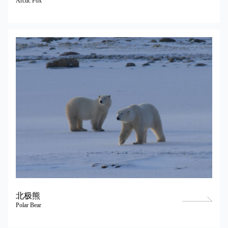
Arctic Fox
北极熊
Polar Bear