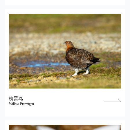
柳雷鸟
Willow Ptarmigan